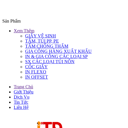
Sản Phẩm
Xem Thêm
GIẤY VỆ SINH
TẤM, TÚI PP, PE
TẤM CHỐNG THẤM
GIA CÔNG HÀNG XUẤT KHẨU
IN & GIA CÔNG CÁC LOẠI SP
SX CÁC LOẠI TÚI NÔN
CỐC GIẤY
IN FLEXO
IN OFFSET
Trang Chủ
Giới Thiệu
Dịch Vụ
Tin Tức
Liên Hệ