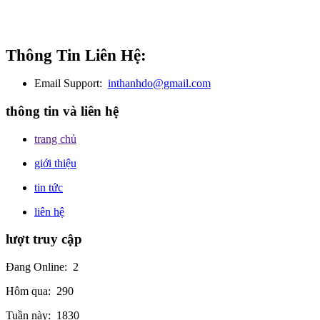
Thông Tin Liên Hệ:
Email Support:
inthanhdo@gmail.com
thông tin và liên hệ
trang chủ
giới thiệu
tin tức
liên hệ
lượt truy cập
Đang Online:
2
Hôm qua:
290
Tuần này:
1830