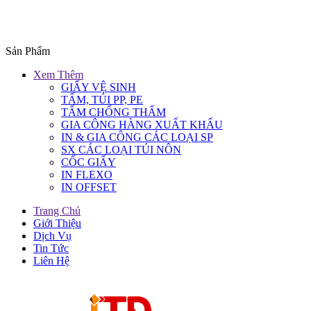
Sản Phẩm
Xem Thêm
GIẤY VỆ SINH
TẤM, TÚI PP, PE
TẤM CHỐNG THẤM
GIA CÔNG HÀNG XUẤT KHẨU
IN & GIA CÔNG CÁC LOẠI SP
SX CÁC LOẠI TÚI NÔN
CỐC GIẤY
IN FLEXO
IN OFFSET
Trang Chủ
Giới Thiệu
Dịch Vụ
Tin Tức
Liên Hệ