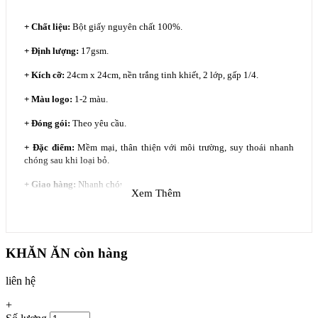
+ Chất liệu:
Bột giấy nguyên chất 100%.
+ Định lượng
:
17gsm.
+ Kích cỡ:
24cm x 24cm, nền trắng tinh khiết, 2 lớp, gấp 1/4.
+ Màu logo:
1-2 màu.
+ Đóng gói:
Theo yêu cầu.
+ Đặc điểm:
Mềm mại, thân thiện với môi trường, suy thoái nhanh
chóng sau khi loại bỏ.
+ Giao hàng:
Nhanh chóng.
Xem Thêm
KHĂN ĂN
còn hàng
liên hệ
+