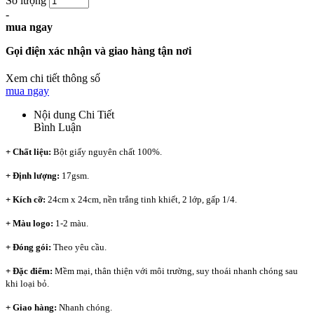
Số lượng
-
mua ngay
Gọi điện xác nhận và giao hàng tận nơi
Xem chi tiết thông số
mua ngay
Nội dung Chi Tiết
Bình Luận
+ Chất liệu:
Bột giấy nguyên chất 100%.
+ Định lượng
:
17gsm.
+ Kích cỡ:
24cm x 24cm, nền trắng tinh khiết, 2 lớp, gấp 1/4.
+ Màu logo:
1-2 màu.
+ Đóng gói:
Theo yêu cầu.
+ Đặc điểm:
Mềm mại, thân thiện với môi trường, suy thoái nhanh chóng sau
khi loại bỏ.
+ Giao hàng:
Nhanh chóng.