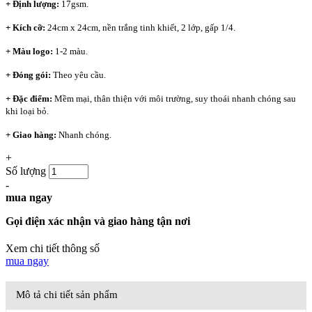
+ Định lượng
:
17gsm.
+ Kích cỡ:
24cm x 24cm, nền trắng tinh khiết, 2 lớp, gấp 1/4.
+ Màu logo:
1-2 màu.
+ Đóng gói:
Theo yêu cầu.
+ Đặc điểm:
Mềm mại, thân thiện với môi trường, suy thoái nhanh chóng sau
khi loại bỏ.
+ Giao hàng:
Nhanh chóng.
+
Số lượng
-
mua ngay
Gọi điện xác nhận và giao hàng tận nơi
Xem chi tiết thông số
mua ngay
Mô tả chi tiết sản phẩm