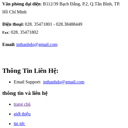
Văn phòng đại diện
: B112/39 Bạch Đằng, P.2, Q.Tân Bình, TP.
Hồ Chí Minh
Điện thoại:
028. 35471801 - 028.38488449
: 028. 35471802
Fax
Email:
inthanhdo@gmail.com
Thông Tin Liên Hệ:
Email Support:
inthanhdo@gmail.com
thông tin và liên hệ
trang chủ
giới thiệu
tin tức