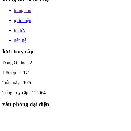
trang chủ
giới thiệu
tin tức
liên hệ
lượt truy cập
Đang Online:
2
Hôm qua:
171
Tuần này:
1076
Tổng truy cập:
115664
văn phòng đại diện