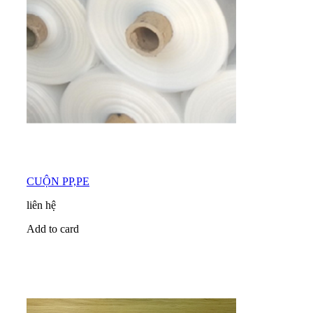
CUỘN PP,PE
liên hệ
Add to card