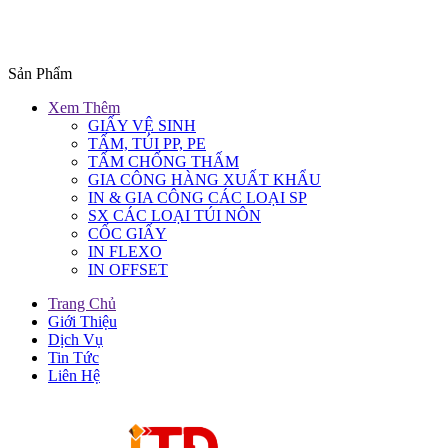
Sản Phẩm
Xem Thêm
GIẤY VỆ SINH
TẤM, TÚI PP, PE
TẤM CHỐNG THẤM
GIA CÔNG HÀNG XUẤT KHẨU
IN & GIA CÔNG CÁC LOẠI SP
SX CÁC LOẠI TÚI NÔN
CỐC GIẤY
IN FLEXO
IN OFFSET
Trang Chủ
Giới Thiệu
Dịch Vụ
Tin Tức
Liên Hệ