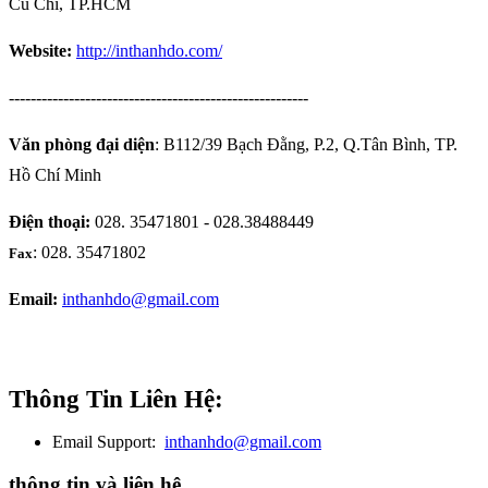
Củ Chi, TP.HCM
Website:
http://inthanhdo.com/
-------------------------------------------------------
Văn phòng đại diện
: B112/39 Bạch Đằng, P.2, Q.Tân Bình, TP.
Hồ Chí Minh
Điện thoại:
028. 35471801 - 028.38488449
: 028. 35471802
Fax
Email:
inthanhdo@gmail.com
Thông Tin Liên Hệ:
Email Support:
inthanhdo@gmail.com
thông tin và liên hệ