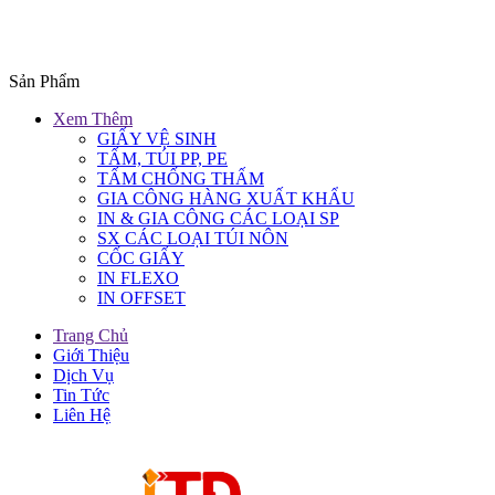
Sản Phẩm
Xem Thêm
GIẤY VỆ SINH
TẤM, TÚI PP, PE
TẤM CHỐNG THẤM
GIA CÔNG HÀNG XUẤT KHẨU
IN & GIA CÔNG CÁC LOẠI SP
SX CÁC LOẠI TÚI NÔN
CỐC GIẤY
IN FLEXO
IN OFFSET
Trang Chủ
Giới Thiệu
Dịch Vụ
Tin Tức
Liên Hệ