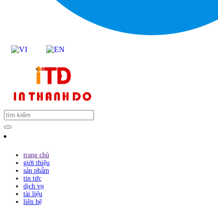
trang chủ
giới thiệu
sản phẩm
tin tức
dịch vụ
tài liệu
liên hệ