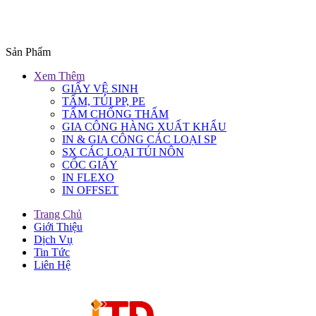
Sản Phẩm
Xem Thêm
GIẤY VỆ SINH
TẤM, TÚI PP, PE
TẤM CHỐNG THẤM
GIA CÔNG HÀNG XUẤT KHẨU
IN & GIA CÔNG CÁC LOẠI SP
SX CÁC LOẠI TÚI NÔN
CỐC GIẤY
IN FLEXO
IN OFFSET
Trang Chủ
Giới Thiệu
Dịch Vụ
Tin Tức
Liên Hệ